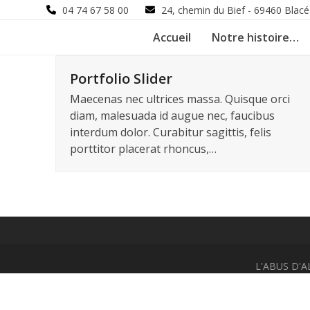
Skip
04 74 67 58 00
24, chemin du Bief - 69460 Blacé
to
Accueil
Notre histoire…
content
Portfolio Slider
Maecenas nec ultrices massa. Quisque orci
diam, malesuada id augue nec, faucibus
interdum dolor. Curabitur sagittis, felis
porttitor placerat rhoncus,…
L'ABUS D'